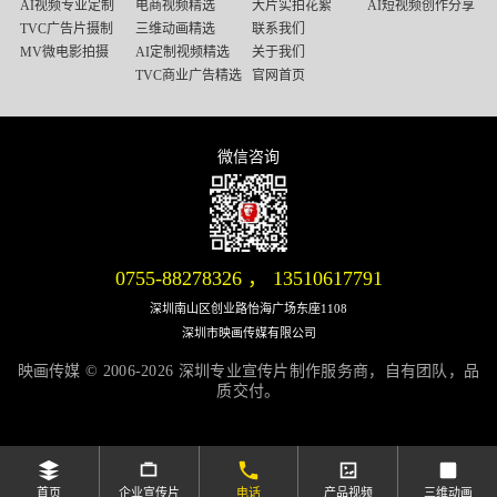
AI视频专业定制
电商视频精选
大片实拍花絮
AI短视频创作分享
TVC广告片摄制
三维动画精选
联系我们
MV微电影拍摄
AI定制视频精选
关于我们
TVC商业广告精选
官网首页
微信咨询
微信号：13510617791
0755-88278326
，
13510617791
深圳南山区创业路怡海广场东座1108
深圳市映画传媒有限公司
映画传媒 © 2006-2026 深圳专业宣传片制作服务商，自有团队，品
质交付。
首页
企业宣传片
电话
产品视频
三维动画