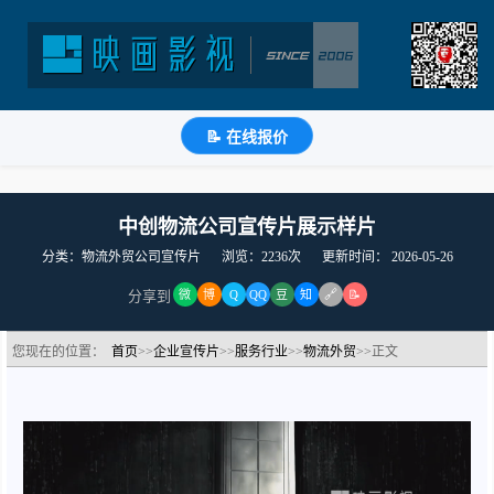
📝 在线报价
中创物流公司宣传片展示样片
分类：物流外贸公司宣传片
浏览：2236次
更新时间：
2026-05-26
🔗
分享到
微
博
Q
QQ
豆
知
📝
您现在的位置：
首页
>>
企业宣传片
>>
服务行业
>>
物流外贸
>>正文