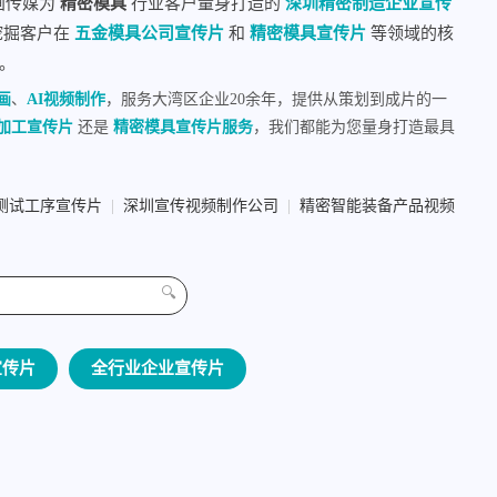
画传媒为
精密模具
行业客户量身打造的
深圳精密制造企业宣传
挖掘客户在
五金模具公司宣传片
和
精密模具宣传片
等领域的核
。
画
、
AI视频制作
，服务大湾区企业20余年，提供从策划到成片的一
加工宣传片
还是
精密模具宣传片服务
，我们都能为您量身打造最具
测试工序宣传片
|
深圳宣传视频制作公司
|
精密智能装备产品视频
🔍
宣传片
全行业企业宣传片