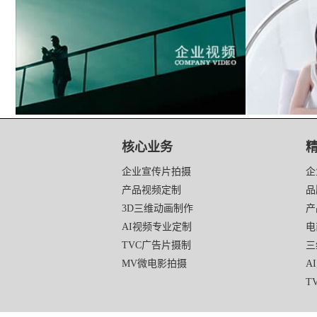
映
画
核心业务
传
媒
企业宣传片拍摄
企
底
产品视频定制
品
部
3D三维动画制作
产
导
航
AI视频专业定制
电
TVC广告片摄制
三
MV微电影拍摄
A
T