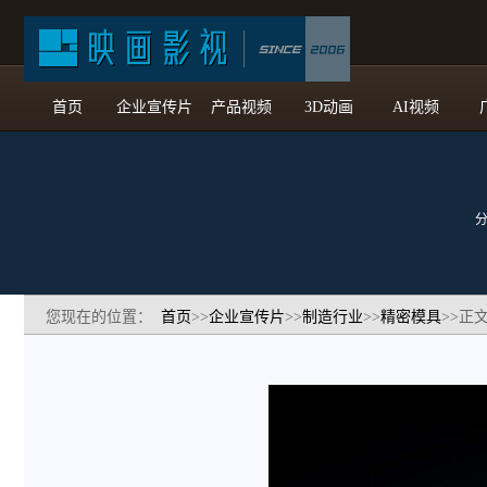
首页
企业宣传片
产品视频
3D动画
AI视频
您现在的位置：
首页
>>
企业宣传片
>>
制造行业
>>
精密模具
>>正