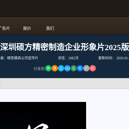
广告片
报价
我们
深圳硕方精密制造企业形象片2025版
分类：精密模具公司宣传片
浏览：1682次
更新时间：
2026-01-
🔗
分享到
微
博
Q
QQ
豆
知
📝
文