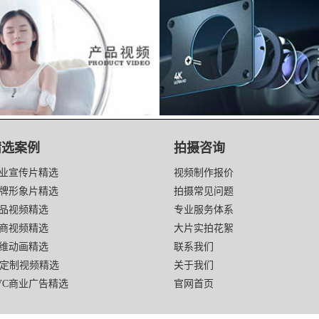
精选案例
拍摄咨询
业宣传片精选
视频制作报价
牌形象片精选
拍摄常见问题
品视频精选
专业服务体系
商视频精选
大片实拍花絮
维动画精选
联系我们
I定制视频精选
关于我们
VC商业广告精选
官网首页