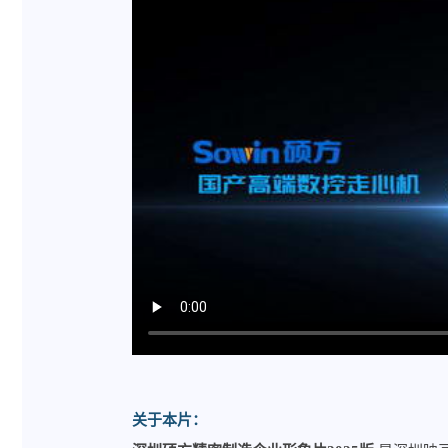
关于本片：