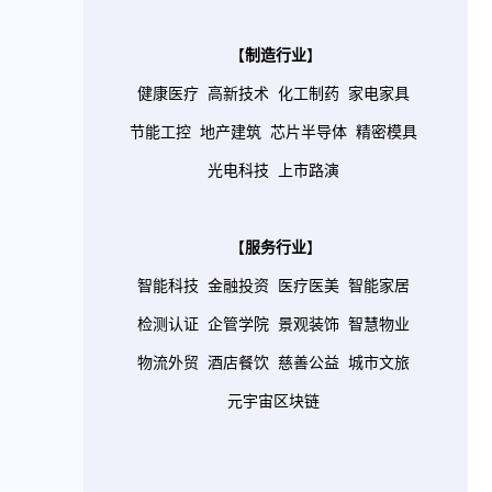
【
制造行业
】
健康医疗
高新技术
化工制药
家电家具
节能工控
地产建筑
芯片半导体
精密模具
光电科技
上市路演
【
服务行业
】
智能科技
金融投资
医疗医美
智能家居
检测认证
企管学院
景观装饰
智慧物业
物流外贸
酒店餐饮
慈善公益
城市文旅
元宇宙区块链