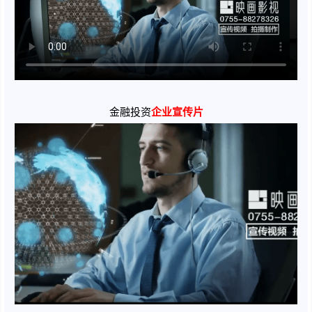
金融投资
企业宣传片