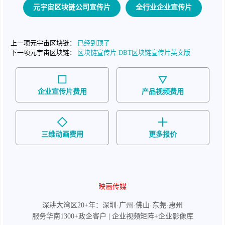
元宇宙区块链公司宣传片
全行业企业宣传片
上一项元宇宙区块链：
已经到顶了
下一项元宇宙区块链：
区块链宣传片-DBT区块链宣传片英文版
企业宣传片费用
产品视频费用
三维动画费用
更多报价
映画传媒
深耕大湾区20+年：深圳·广州·佛山·东莞·惠州
服务华南1300+政企客户 | 企业视频矩阵+企业影像库