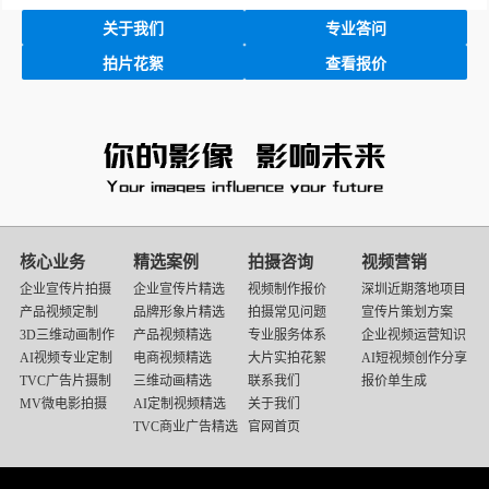
关于我们
专业答问
拍片花絮
查看报价
映
画
核心业务
精选案例
拍摄咨询
视频营销
传
企业宣传片拍摄
企业宣传片精选
视频制作报价
深圳近期落地项目
媒
产品视频定制
品牌形象片精选
拍摄常见问题
宣传片策划方案
底
3D三维动画制作
产品视频精选
专业服务体系
企业视频运营知识
部
AI视频专业定制
电商视频精选
大片实拍花絮
AI短视频创作分享
导
TVC广告片摄制
三维动画精选
联系我们
报价单生成
航
MV微电影拍摄
AI定制视频精选
关于我们
TVC商业广告精选
官网首页