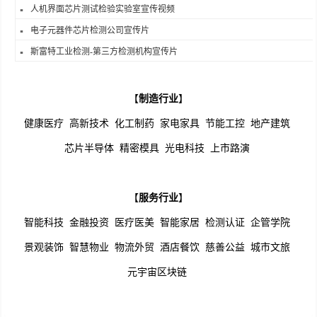
人机界面芯片测试检验实验室宣传视频
电子元器件芯片检测公司宣传片
斯富特工业检测-第三方检测机构宣传片
【
制造行业
】
健康医疗
高新技术
化工制药
家电家具
节能工控
地产建筑
芯片半导体
精密模具
光电科技
上市路演
【
服务行业
】
智能科技
金融投资
医疗医美
智能家居
检测认证
企管学院
景观装饰
智慧物业
物流外贸
酒店餐饮
慈善公益
城市文旅
元宇宙区块链