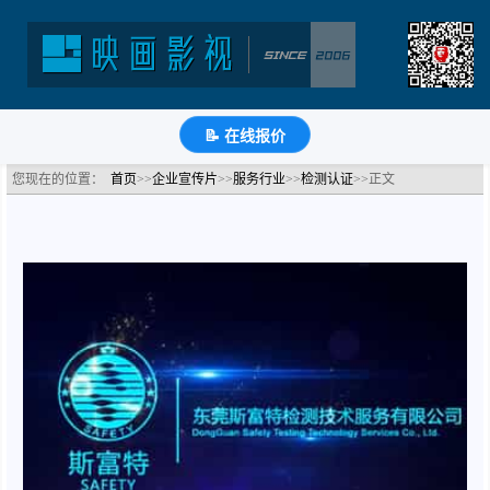
东莞斯富特检测宣传片-英文版
分类：检测认证公司宣传片
浏览：2185次
更新时间：
2021-07-07
🔗
分享到
微
博
Q
QQ
豆
知
📝
📝 在线报价
您现在的位置：
首页
>>
企业宣传片
>>
服务行业
>>
检测认证
>>正文