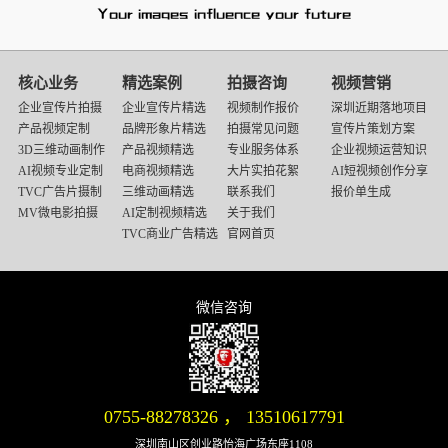
映
画
核心业务
精选案例
拍摄咨询
视频营销
传
企业宣传片拍摄
企业宣传片精选
视频制作报价
深圳近期落地项目
媒
产品视频定制
品牌形象片精选
拍摄常见问题
宣传片策划方案
底
3D三维动画制作
产品视频精选
专业服务体系
企业视频运营知识
部
AI视频专业定制
电商视频精选
大片实拍花絮
AI短视频创作分享
导
TVC广告片摄制
三维动画精选
联系我们
报价单生成
航
MV微电影拍摄
AI定制视频精选
关于我们
TVC商业广告精选
官网首页
微信咨询
微信号：13510617791
0755-88278326
，
13510617791
深圳南山区创业路怡海广场东座1108