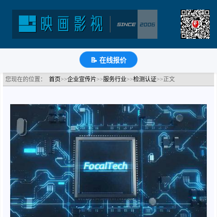
人机界面芯片测试检验实验室宣传视频
分类：检测认证公司宣传片
浏览：1495次
更新时间：
2022-08-26
🔗
分享到
微
博
Q
QQ
豆
知
📝
📝 在线报价
您现在的位置：
首页
>>
企业宣传片
>>
服务行业
>>
检测认证
>>正文