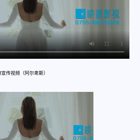
牌宣传视频（阿尔卑斯）