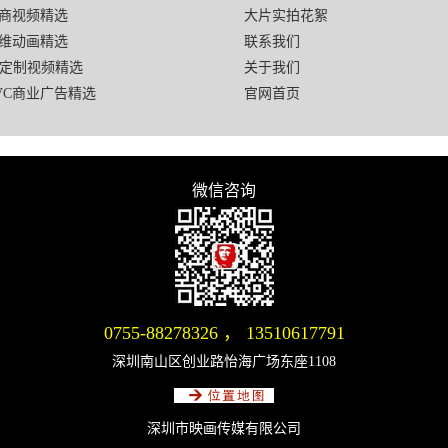
商视频精选
大片实拍花絮
维动画精选
联系我们
I定制视频精选
关于我们
VC商业广告精选
官网首页
微信咨询
微信号：13510617791
0755-88278326
，
13510617791
深圳南山区创业路怡海广场东座1108
深圳市映画传媒有限公司