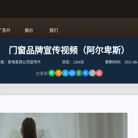
广告片
报价
我们
门窗品牌宣传视频（阿尔卑斯）
分类：家电家具公司宣传片
浏览：2264次
更新时间：
2021-08-
🔗
分享到
微
博
Q
QQ
豆
知
📝
文