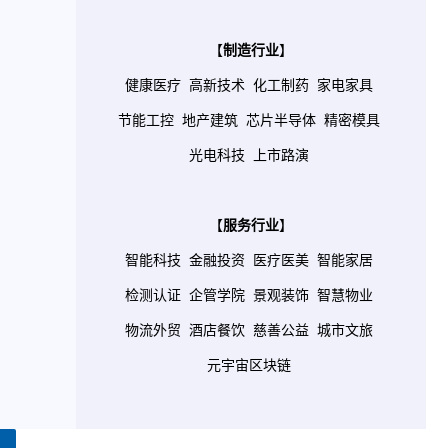
【
制造行业
】
健康医疗
高新技术
化工制药
家电家具
节能工控
地产建筑
芯片半导体
精密模具
光电科技
上市路演
【
服务行业
】
智能科技
金融投资
医疗医美
智能家居
检测认证
企管学院
景观装饰
智慧物业
物流外贸
酒店餐饮
慈善公益
城市文旅
元宇宙区块链