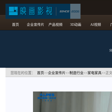
首页
企业宣传片
产品视频
3D动画
AI视频
您现在的位置：
首页
>>
企业宣传片
>>
制造行业
>>
家电家具
>>正