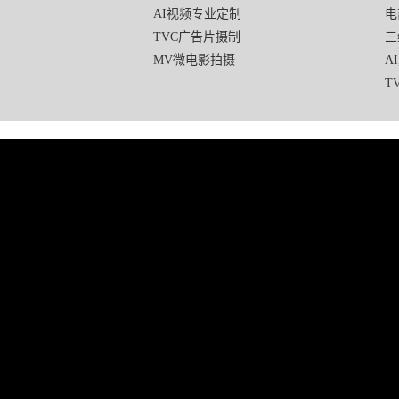
航
AI视频专业定制
电
TVC广告片摄制
三
MV微电影拍摄
A
T