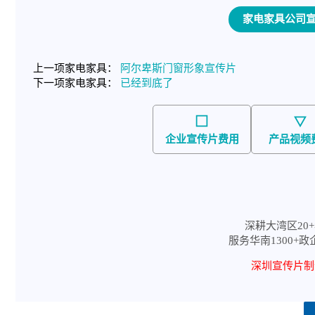
家电家具公司
上一项家电家具：
阿尔卑斯门窗形象宣传片
下一项家电家具：
已经到底了
企业宣传片费用
产品视频
深耕大湾区20+
服务华南1300+政
深圳宣传片制