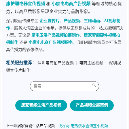
康护理电器宣传视频
和
小家电电商广告视频
等领域的核心优
势，以高品质影像呈现企业实力与品牌形象。
深圳映画传媒专注
企业宣传片
、
产品视频
、
三维动画
、
AI视频制
作
，服务大湾区企业20余年，提供从策划到成片的一站式视频解决
方案。无论是
厨电卫浴产品视频拍摄制作
、
居家智能硬件视频拍
摄制作
还是
小家电电商广告视频服务
，我们都能为您量身打造最
具传播力的影像作品。
相关服务推荐：
深圳电商拍产品视频
|
电商主图视频
|
深圳视
频宣传片制作
🔍
居家智能生活产品视频
产品视频全部案例
上一项居家智能生活产品视频：
苏泊尔电热烧水壶淘宝小视频