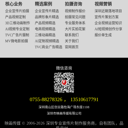
核心业务
精选案例
拍摄咨询
视频营销
企业宣传片拍摄
企业宣传片精选
视频制作报价
深圳近期落地项目
产品视频定制
品牌形象片精选
拍摄常见问题
宣传片策划方案
3D三维动画制作
产品视频精选
专业服务体系
企业视频运营知识
AI视频专业定制
电商视频精选
大片实拍花絮
AI短视频创作分享
TVC广告片摄制
三维动画精选
联系我们
报价单生成
MV微电影拍摄
AI定制视频精选
关于我们
TVC商业广告精选
官网首页
微信咨询
微信号：13510617791
0755-88278326
，
13510617791
深圳南山区创业路怡海广场东座1108
深圳市映画传媒有限公司
映画传媒 © 2006-2026 深圳专业宣传片制作服务商，自有团队，品