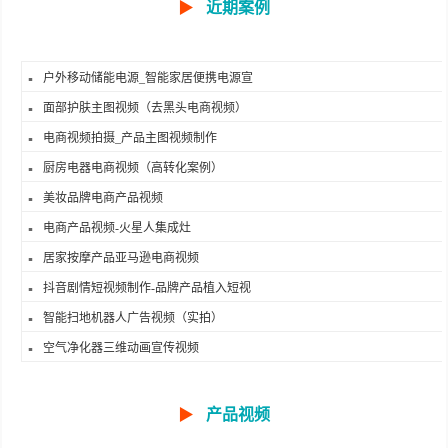
▶
近期案例
户外移动储能电源_智能家居便携电源宣
面部护肤主图视频（去黑头电商视频）
电商视频拍摄_产品主图视频制作
厨房电器电商视频（高转化案例）
美妆品牌电商产品视频
电商产品视频-火星人集成灶
居家按摩产品亚马逊电商视频
抖音剧情短视频制作-品牌产品植入短视
智能扫地机器人广告视频（实拍）
空气净化器三维动画宣传视频
▶
产品视频