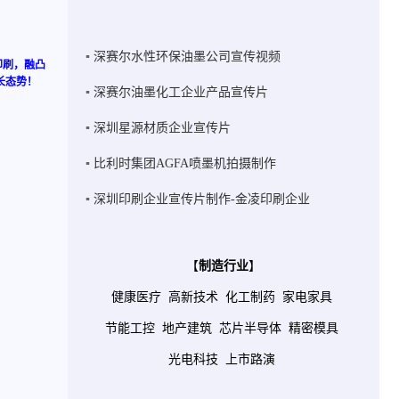
深赛尔水性环保油墨公司宣传视频
印刷，融凸
长态势！
深赛尔油墨化工企业产品宣传片
深圳星源材质企业宣传片
比利时集团AGFA喷墨机拍摄制作
深圳印刷企业宣传片制作-金凌印刷企业
【
制造行业
】
健康医疗
高新技术
化工制药
家电家具
节能工控
地产建筑
芯片半导体
精密模具
光电科技
上市路演