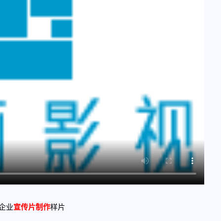
企业
宣传片制作
样片