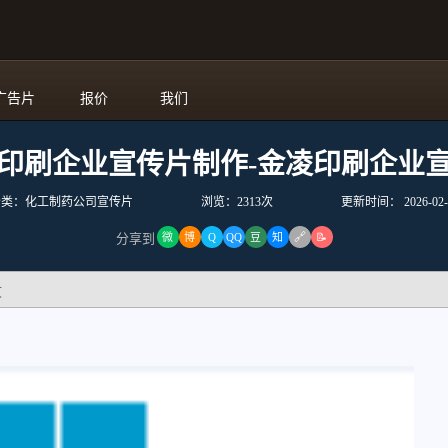
广告片
报价
我们
印刷企业宣传片制作-金凌印刷企业
分类：化工制药公司宣传片
浏览：2313次
更新时间：
2026-02-
🔗
分享到
微
博
Q
QQ
豆
知
📝
文