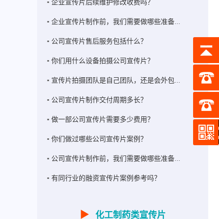
企业宣传片后续维护修改收费吗？
企业宣传片制作前，我们需要做哪些准备...
公司宣传片售后服务包括什么？
你们用什么设备拍摄公司宣传片？
宣传片拍摄团队是自己团队，还是会外包...
公司宣传片制作交付周期多长？
做一部公司宣传片需要多少费用？
你们做过哪些公司宣传片案例？
公司宣传片制作前，我们需要做哪些准备...
有同行业的融资宣传片案例参考吗？
▶
化工制药类宣传片