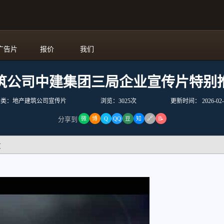
广告片
报价
我们
筑公司中建集团三局企业宣传片特别
分类：地产建筑公司宣传片
浏览：3025次
更新时间：
2026-02-
🔗
分享到
微
博
Q
QQ
豆
知
📝
文