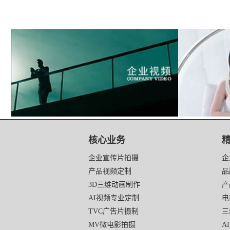
映
画
核心业务
传
媒
企业宣传片拍摄
企
底
产品视频定制
品
部
3D三维动画制作
产
导
航
AI视频专业定制
电
TVC广告片摄制
三
MV微电影拍摄
A