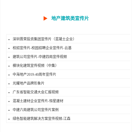
▶
地产建筑类宣传片
深圳晋荣投资集团宣传片（混凝土企业）
校招宣传片-校园招聘企业宣传片-云基
建筑公司宣传片-中建四局宣传视频
模块化建筑宣传视频（中集）
中海地产2019-40周年宣传片
光耀地产品牌形象片
广东省智能交通大会汇报视频
混凝土建材企业宣传片-恒星建材
中建六局建筑公司宣传片案例
绿色智能建筑解决方案宣传视频-江森