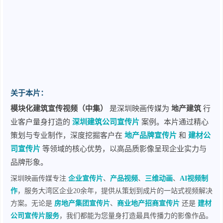
关于本片：
模块化建筑宣传视频（中集）
是深圳映画传媒为
地产建筑
行
业客户量身打造的
深圳建筑公司宣传片
案例。本片通过精心
策划与专业制作，深度挖掘客户在
地产品牌宣传片
和
建材公
司宣传片
等领域的核心优势，以高品质影像呈现企业实力与
品牌形象。
深圳映画传媒专注
企业宣传片
、
产品视频
、
三维动画
、
AI视频制
作
，服务大湾区企业20余年，提供从策划到成片的一站式视频解决
方案。无论是
房地产集团宣传片
、
商业地产招商宣传片
还是
建材
公司宣传片服务
，我们都能为您量身打造最具传播力的影像作品。