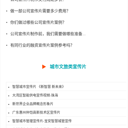
做一部公司宣传片需要多少费用？
你们做过哪些公司宣传片案例？
公司宣传片制作前，我们需要做哪些准备...
有同行业的融资宣传片案例参考吗？
▶
城市文旅类宣传片
智慧城市宣传片 《新智慧 新未来》
大湾区智能供电宣传视频-珠海
新世界企业品牌概念形象片
广东惠州仲恺高新技术区宣传片
智慧城市管理宣传片-宝安智慧城管宣传