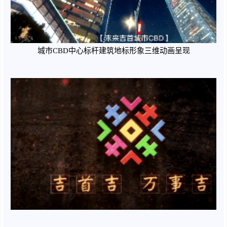
城市CBD中心标杆建筑地标形象三维动画呈现