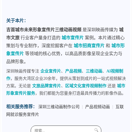
关于本片：
吉首城市未来形象宣传片三维动画视频
是深圳映画传媒为
城
市文旅
行业客户量身打造的
城市宣传片
案例。本片通过精心
策划与专业制作，深度挖掘客户在
城市招商宣传片
和
城市形
象宣传片
等领域的核心优势，以高品质影像呈现企业实力与
品牌形象。
深圳映画传媒专注
企业宣传片
、
产品视频
、
三维动画
、
AI视频制
作
，服务大湾区企业20余年，提供从策划到成片的一站式视频解决
方案。无论是
文旅品牌宣传片
、
区域文化宣传视频制作
还是
城市
形象宣传片服务
，我们都能为您量身打造最具传播力的影像作品。
相关服务推荐：
深圳三维动画制作公司
|
产品视频动画
|
互联
网就诊服务宣传片
🔍