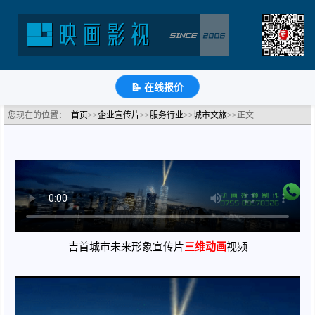
吉首城市未来形象宣传片三维动画视频
分类：城市文旅公司宣传片
浏览：2274次
更新时间：
2019-05-29
🔗
分享到
微
博
Q
QQ
豆
知
📝
📝 在线报价
您现在的位置：
首页
>>
企业宣传片
>>
服务行业
>>
城市文旅
>>正文
吉首城市未来形象宣传片
三维动画
视频