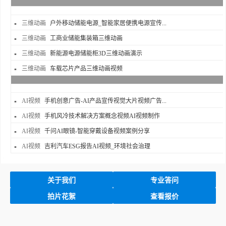
三维动画
户外移动储能电源_智能家居便携电源宣传...
三维动画
工商业储能集装箱三维动画
三维动画
新能源电源储能柜3D三维动画演示
三维动画
车载芯片产品三维动画视频
AI视频
手机创意广告-AI产品宣传视觉大片视频广告...
AI视频
手机风冷技术解决方案概念视频AI视频制作
AI视频
千问AI眼镜-智能穿戴设备视频案例分享
AI视频
吉利汽车ESG报告AI视频_环境社会治理
关于我们
专业答问
拍片花絮
查看报价