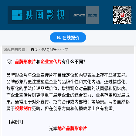
品牌形象片和企业宣传片有什么不同？
分类：FAQ问答
浏览：68次
更新时间：
2026-06-24
🔗
分享到
微
博
Q
QQ
豆
知
📝
📝 在线报价
您现在的位置：
首页
>>
FAQ问答
>>正文
问：
品牌形象片
和
企业宣传片
有什么不同？
品牌形象片与企业宣传片在目标定位和内容表达上存在显著差异。
品牌形象片更注重塑造企业的品牌个性和文化内涵，通过情感化、
故事化的手法传递品牌价值，增强观众对品牌的认同感和记忆度。
而企业宣传片则更侧重于展示企业的综合实力、业务范围和发展成
果，通常用于对外宣传、招商合作或内部培训等场景。两者虽然都
属于
视频制作
范畴，但在创意方向和传播效果上各有侧重。
【案例1】
光耀
地产品牌形象片