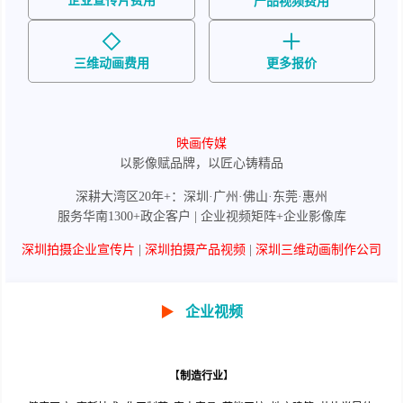
企业宣传片费用
产品视频费用
三维动画费用
更多报价
映画传媒
以影像赋品牌，以匠心铸精品
深耕大湾区20年+：深圳·广州·佛山·东莞·惠州
服务华南1300+政企客户 | 企业视频矩阵+企业影像库
深圳拍摄企业宣传片
|
深圳拍摄产品视频
|
深圳三维动画制作公司
▶
企业视频
【
制造行业
】