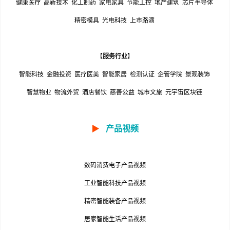
健康医疗
高新技术
化工制药
家电家具
节能工控
地产建筑
芯片半导体
精密模具
光电科技
上市路演
【
服务行业
】
智能科技
金融投资
医疗医美
智能家居
检测认证
企管学院
景观装饰
智慧物业
物流外贸
酒店餐饮
慈善公益
城市文旅
元宇宙区块链
▶
产品视频
数码消费电子产品视频
工业智能科技产品视频
精密智能装备产品视频
居家智能生活产品视频