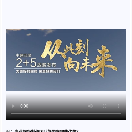
问：专业视频制作团队能带来哪些优势？