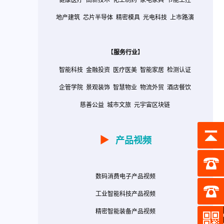
健康医疗
高新技术
化工制药
家电家具
节能工控
地产建筑
芯片半导体
精密模具
光电科技
上市路演
【
服务行业
】
智能科技
金融投资
医疗医美
智能家居
检测认证
企管学院
景观装饰
智慧物业
物流外贸
酒店餐饮
慈善公益
城市文旅
元宇宙区块链
▶
产品视频
数码消费电子产品视频
工业智能科技产品视频
精密智能装备产品视频