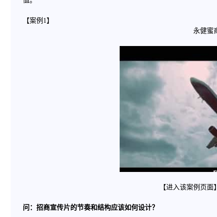
值。
【案例1】
永健蜜
【进入该案例页面
问：招商宣传片的节奏和结构应该如何设计？