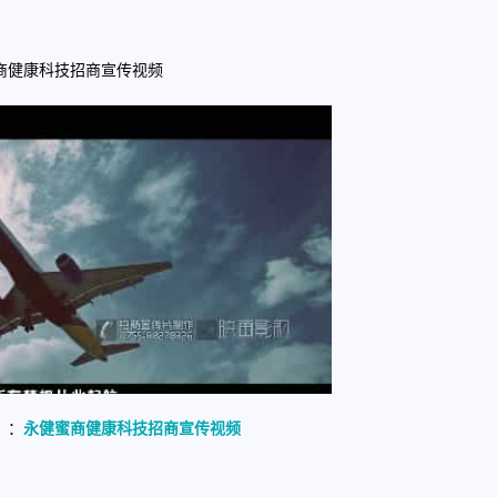
商健康科技招商宣传视频
】：
永健蜜商健康科技招商宣传视频