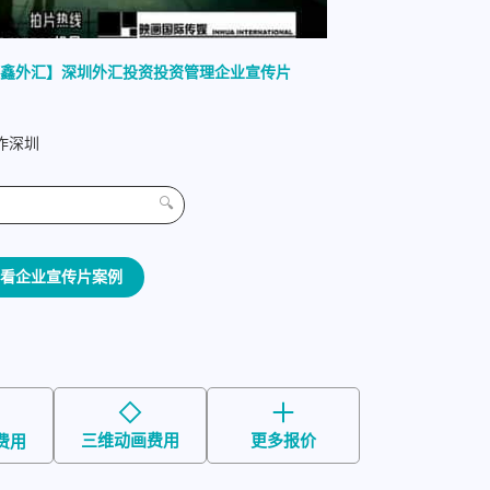
鑫外汇】深圳外汇投资投资管理企业宣传片
作深圳
🔍
看企业宣传片案例
三维动画费用
更多报价
费用