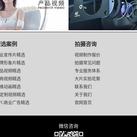
精选案例
拍摄咨询
业宣传片精选
视频制作报价
牌形象片精选
拍摄常见问题
品视频精选
专业服务体系
商视频精选
大片实拍花絮
维动画精选
联系我们
I定制视频精选
关于我们
VC商业广告精选
官网首页
微信咨询