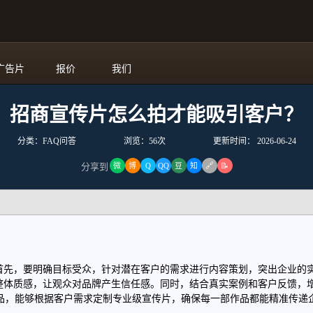
广告片
报价
我们
招商宣传片怎么拍才能吸引客户？
分类：FAQ问答
浏览：56次
更新时间：
2026-06-24
🔗
分享到
微
博
Q
QQ
豆
知
📝
首先，要明确目标受众，针对潜在客户的需求进行内容策划，突出企业的
整体质感，让观众对品牌产生信任感。同时，结合真实案例和客户反馈，
0+作品，能够根据客户需求定制专业级宣传片，确保每一部作品都能精准传递