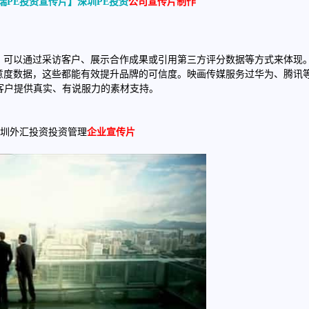
瑞PE投资宣传片】深圳PE投资
公司宣传片制作
。可以通过采访客户、展示合作成果或引用第三方评分数据等方式来体现
意度数据，这些都能有效提升品牌的可信度。映画传媒服务过华为、腾讯
为客户提供真实、有说服力的素材支持。
圳外汇投资投资管理
企业宣传片