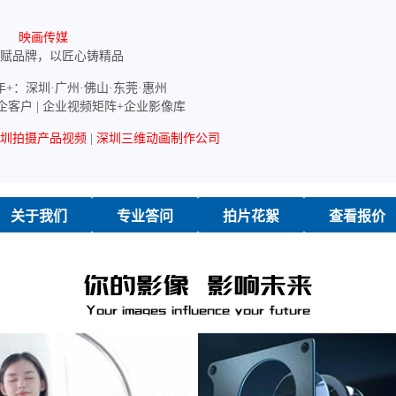
映画传媒
赋品牌，以匠心铸精品
年+：深圳·广州·佛山·东莞·惠州
政企客户 | 企业视频矩阵+企业影像库
圳拍摄产品视频
|
深圳三维动画制作公司
关于我们
专业答问
拍片花絮
查看报价