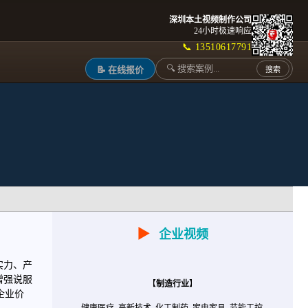
深圳本土视频制作公司
24小时极速响应
📞 13510617791
📝 在线报价
搜索
▶
企业视频
实力、产
增强说服
【
制造行业
】
企业价