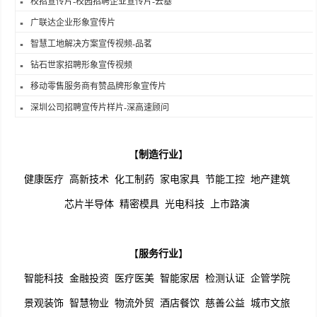
校招宣传片-校园招聘企业宣传片-云基
广联达企业形象宣传片
智慧工地解决方案宣传视频-品茗
钻石世家招聘形象宣传视频
移动零售服务商有赞品牌形象宣传片
深圳公司招聘宣传片样片-深高速顾问
【
制造行业
】
健康医疗
高新技术
化工制药
家电家具
节能工控
地产建筑
芯片半导体
精密模具
光电科技
上市路演
【
服务行业
】
智能科技
金融投资
医疗医美
智能家居
检测认证
企管学院
景观装饰
智慧物业
物流外贸
酒店餐饮
慈善公益
城市文旅