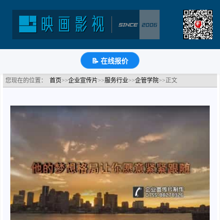
花旗卓越管理咨询培训公司老师宣传片
分类：企管学院公司宣传片
浏览：2539次
更新时间：
2021-06-16
🔗
分享到
微
博
Q
QQ
豆
知
📝
📝 在线报价
您现在的位置：
首页
>>
企业宣传片
>>
服务行业
>>
企管学院
>>正文