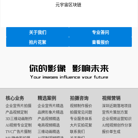
元宇宙区块链
关于我们
专业答问
拍片花絮
查看报价
映
画
核心业务
精选案例
拍摄咨询
视频营销
传
企业宣传片拍摄
企业宣传片精选
视频制作报价
深圳近期落地项目
媒
产品视频定制
品牌形象片精选
拍摄常见问题
宣传片策划方案
底
3D三维动画制作
产品视频精选
专业服务体系
企业视频运营知识
部
AI视频专业定制
电商视频精选
大片实拍花絮
AI短视频创作分享
导
TVC广告片摄制
三维动画精选
联系我们
报价单生成
航