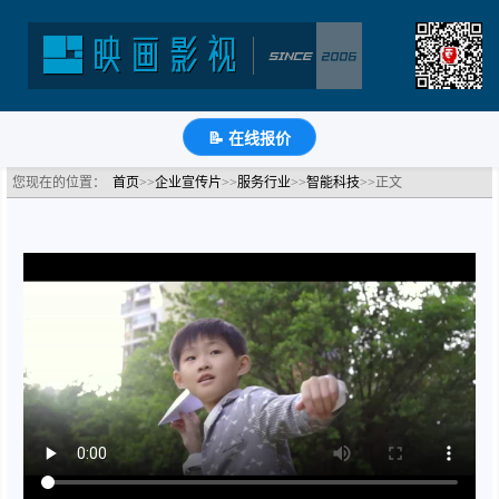
智慧城管宣传片-宝安智慧城管
分类：智能科技公司宣传片
浏览：1743次
更新时间：
2021-08-09
🔗
分享到
微
博
Q
QQ
豆
知
📝
📝 在线报价
您现在的位置：
首页
>>
企业宣传片
>>
服务行业
>>
智能科技
>>正文