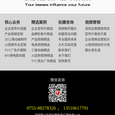
映
画
核心业务
精选案例
拍摄咨询
视频营销
传
企业宣传片拍摄
企业宣传片精选
视频制作报价
深圳近期落地项目
媒
产品视频定制
品牌形象片精选
拍摄常见问题
宣传片策划方案
底
3D三维动画制作
产品视频精选
专业服务体系
企业视频运营知识
部
AI视频专业定制
电商视频精选
大片实拍花絮
AI短视频创作分享
导
TVC广告片摄制
三维动画精选
联系我们
报价单生成
航
MV微电影拍摄
AI定制视频精选
关于我们
TVC商业广告精选
官网首页
微信咨询
微信号：13510617791
0755-88278326
，
13510617791
深圳南山区创业路怡海广场东座1108