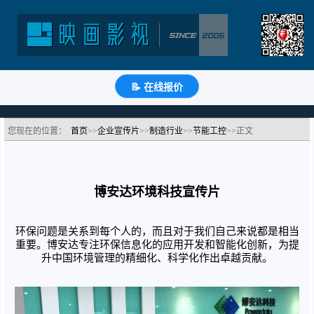
【博安达软件科技企业宣传片】深圳环保科技企业宣
传视频
分类：节能工控公司宣传片
浏览：2178次
更新时间：
2021-06-11
📝 在线报价
🔗
分享到
微
博
Q
QQ
豆
知
📝
您现在的位置：
首页
>>
企业宣传片
>>
制造行业
>>
节能工控
>>正文
博安达环境科技宣传片
环保问题是关系到每个人的，而且对于我们自己来说都是相当
重要。博安达专注环保信息化的应用开发和智能化创新，为提
升中国环境管理的精细化、科学化作出卓越贡献。