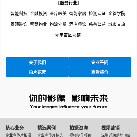
【
服务行业
】
智能科技
金融投资
医疗医美
智能家居
检测认证
企管学院
景观装饰
智慧物业
物流外贸
酒店餐饮
慈善公益
城市文旅
元宇宙区块链
关于我们
专业答问
拍片花絮
查看报价
映
画
核心业务
精选案例
拍摄咨询
视频营销
传
企业宣传片拍摄
企业宣传片精选
视频制作报价
深圳近期落地项目