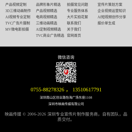
媒
产品视频定制
品牌形象片精选
拍摄常见问题
宣传片策划方案
底
3D三维动画制作
产品视频精选
专业服务体系
企业视频运营知识
部
AI视频专业定制
电商视频精选
大片实拍花絮
AI短视频创作分享
导
TVC广告片摄制
三维动画精选
联系我们
报价单生成
航
MV微电影拍摄
AI定制视频精选
关于我们
TVC商业广告精选
官网首页
微信咨询
微信号：13510617791
0755-88278326
，
13510617791
深圳南山区创业路怡海广场东座1108
深圳市映画传媒有限公司
映画传媒 © 2006-2026 深圳专业宣传片制作服务商，自有团队，品
质交付。