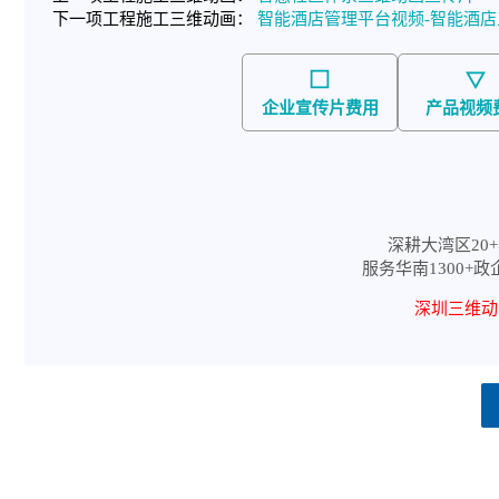
下一项工程施工三维动画：
智能酒店管理平台视频-智能酒
企业宣传片费用
产品视频
深耕大湾区20+
服务华南1300+政
深圳三维动