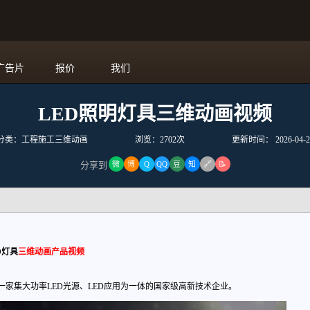
广告片
报价
我们
LED照明灯具三维动画视频
分类：工程施工三维动画
浏览：2702次
更新时间：
2026-04-2
🔗
分享到
微
博
Q
QQ
豆
知
📝
D灯具
三维动画
产品视频
，是一家集大功率LED光源、LED应用为一体的国家级高新技术企业。