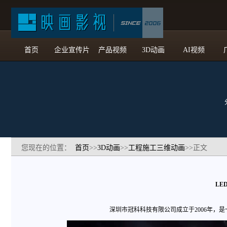
首页
企业宣传片
产品视频
3D动画
AI视频
您现在的位置：
首页
>>
3D动画
>>
工程施工三维动画
>>正文
LE
深圳市冠科科技有限公司成立于
2006年