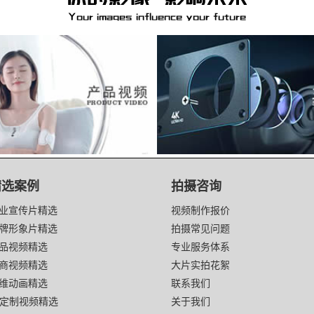
精选案例
拍摄咨询
业宣传片精选
视频制作报价
牌形象片精选
拍摄常见问题
品视频精选
专业服务体系
商视频精选
大片实拍花絮
维动画精选
联系我们
I定制视频精选
关于我们