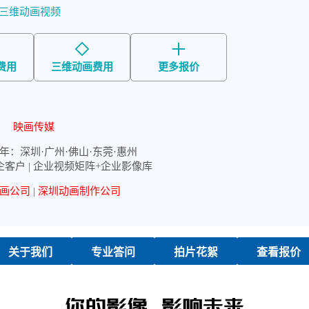
店三维动画视频
三维动画费用
更多报价
费用
映画传媒
年：深圳·广州·佛山·东莞·惠州
企客户 | 企业视频矩阵+企业影像库
画公司
|
深圳动画制作公司
关于我们
专业答问
拍片花絮
查看报价