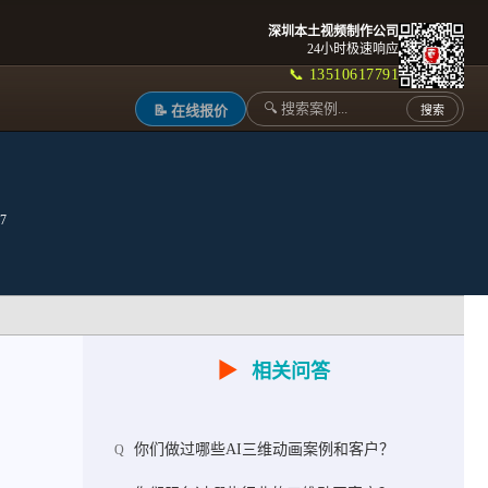
深圳本土视频制作公司
24小时极速响应
📞 13510617791
📝 在线报价
搜索
7
▶
相关问答
你们做过哪些AI三维动画案例和客户？
Q