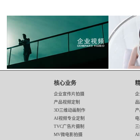
核心业务
企业宣传片拍摄
企
产品视频定制
品
3D三维动画制作
产
AI视频专业定制
电
TVC广告片摄制
三
MV微电影拍摄
A