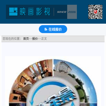
360VR制作费用
分类：报价
点击：4341次
🔗
分享到
微
博
Q
QQ
豆
知
📝
📝 在线报价
您现在的位置：
首页
>>
报价
>>正文