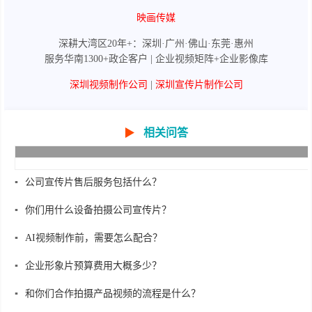
映画传媒
深耕大湾区20年+：深圳·广州·佛山·东莞·惠州
服务华南1300+政企客户 | 企业视频矩阵+企业影像库
深圳视频制作公司
|
深圳宣传片制作公司
▶
相关问答
公司宣传片售后服务包括什么？
你们用什么设备拍摄公司宣传片？
AI视频制作前，需要怎么配合？
企业形象片预算费用大概多少？
和你们合作拍摄产品视频的流程是什么？