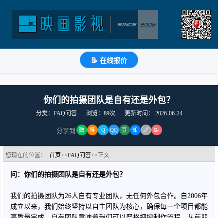
📝 在线报价
你们的拍摄团队是自有还是外包？
分类：FAQ问答
浏览：89次
更新时间：
2026-06-24
🔗
分享到
微
博
Q
QQ
豆
知
📝
您现在的位置：
首页
>>
FAQ问答
>>正文
问：你们的拍摄团队是自有还是外包？
我们的拍摄团队为26人自有专业团队，无任何外包合作。自2006年
成立以来，我们始终坚持以自主团队为核心，确保每一个项目都能
高质量完成。自有团队意味着我们可以严格把控制作流程，从前期