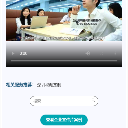
相关服务推荐：
深圳视频定制
🔍
查看企业宣传片案例