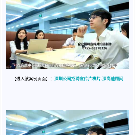
【进入该案例页面】：
深圳公司招聘宣传片样片-深高速顾问