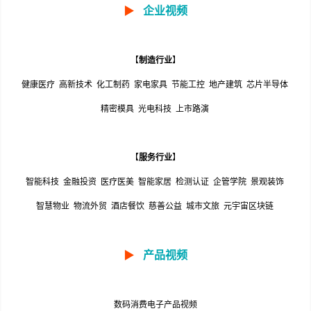
▶
企业视频
【
制造行业
】
健康医疗
高新技术
化工制药
家电家具
节能工控
地产建筑
芯片半导体
精密模具
光电科技
上市路演
【
服务行业
】
智能科技
金融投资
医疗医美
智能家居
检测认证
企管学院
景观装饰
智慧物业
物流外贸
酒店餐饮
慈善公益
城市文旅
元宇宙区块链
▶
产品视频
数码消费电子产品视频