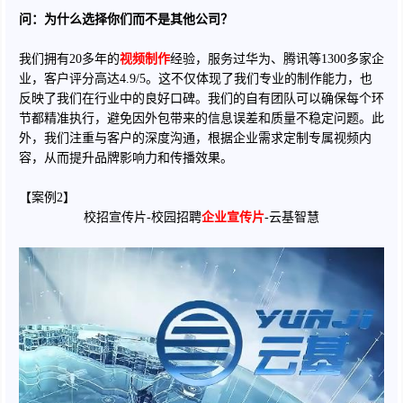
问：为什么选择你们而不是其他公司？
我们拥有20多年的
视频制作
经验，服务过华为、腾讯等1300多家企
业，客户评分高达4.9/5。这不仅体现了我们专业的制作能力，也
反映了我们在行业中的良好口碑。我们的自有团队可以确保每个环
节都精准执行，避免因外包带来的信息误差和质量不稳定问题。此
外，我们注重与客户的深度沟通，根据企业需求定制专属视频内
容，从而提升品牌影响力和传播效果。
【案例2】
校招宣传片-校园招聘
企业宣传片
-云基智慧