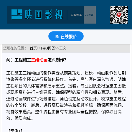
工程施工三维动画怎么拍？
分类：FAQ问答
浏览：59次
更新时间：
2026-06-24
🔗
分享到
微
博
Q
QQ
豆
知
📝
📝 在线报价
您现在的位置：
首页
>>
FAQ问答
>>正文
问：工程施工
三维动画
怎么制作？
工程施工三维动画的制作需要从前期策划、建模、动画制作到后期
渲染等多个环节进行系统化操作。首先，需与客户深入沟通，明确
工程项目的具体需求和展示重点。接着，专业团队会根据施工图纸
或现场资料进行三维建模，确保模型的精准性和细节表现。随后，
通过动画软件进行场景搭建、角色设定及动效设计，模拟施工过程
的各个阶段。最后，进行高质量渲染和视频剪辑，确保画面流畅、
视觉效果逼真。整个流程由自有专业团队全程把控，保障项目高
效、优质完成。
【案例1】