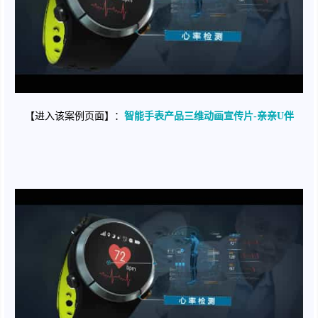
【进入该案例页面】：
智能手表产品三维动画宣传片-亲亲U伴