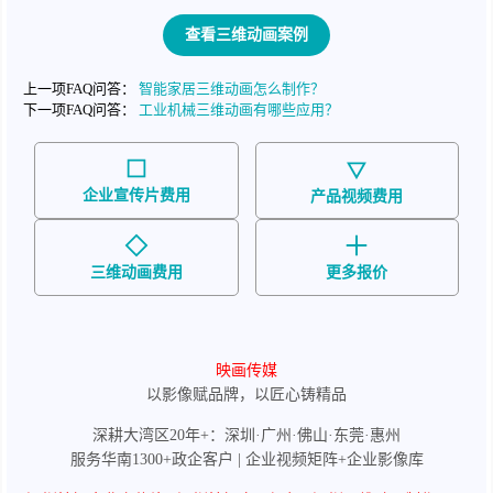
查看三维动画案例
上一项FAQ问答：
智能家居三维动画怎么制作？
下一项FAQ问答：
工业机械三维动画有哪些应用？
企业宣传片费用
产品视频费用
三维动画费用
更多报价
映画传媒
以影像赋品牌，以匠心铸精品
深耕大湾区20年+：深圳·广州·佛山·东莞·惠州
服务华南1300+政企客户 | 企业视频矩阵+企业影像库