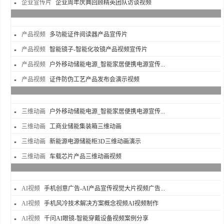
企业宣传片
企业周年庆典回顾精英团队访谈视频
产品视频
多功能证件阅读器产品宣传片
产品视频
智能镜子-智能化妆镜产品视频宣传片
产品视频
户外移动储能电源_智能家居便携电源宣传...
产品视频
证件防伪工艺产品发布会演示视频
三维动画
户外移动储能电源_智能家居便携电源宣传...
三维动画
工商业储能集装箱三维动画
三维动画
新能源电源储能柜3D三维动画演示
三维动画
车载芯片产品三维动画视频
AI视频
手机创意广告-AI产品宣传视觉大片视频广告...
AI视频
手机风冷技术解决方案概念视频AI视频制作
AI视频
千问AI眼镜-智能穿戴设备视频案例分享