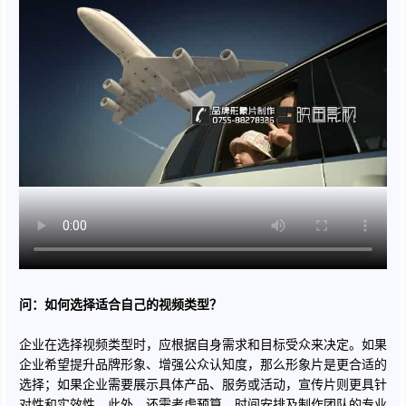
问：如何选择适合自己的视频类型？
企业在选择视频类型时，应根据自身需求和目标受众来决定。如果
企业希望提升品牌形象、增强公众认知度，那么形象片是更合适的
选择；如果企业需要展示具体产品、服务或活动，宣传片则更具针
对性和实效性。此外，还需考虑预算、时间安排及制作团队的专业