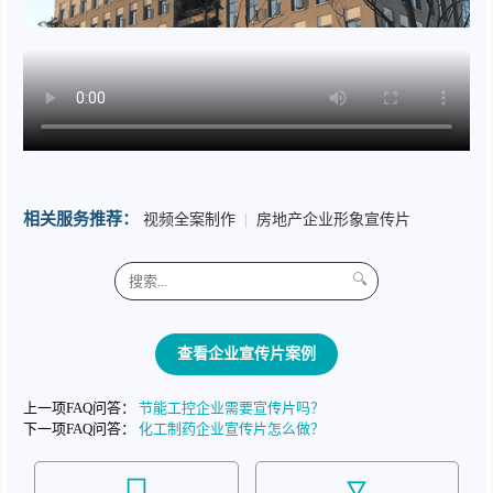
相关服务推荐：
视频全案制作
|
房地产企业形象宣传片
🔍
查看企业宣传片案例
上一项FAQ问答：
节能工控企业需要宣传片吗？
下一项FAQ问答：
化工制药企业宣传片怎么做？