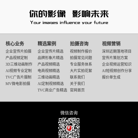
核心业务
精选案例
拍摄咨询
视频营销
企业宣传片拍摄
企业宣传片精选
视频制作报价
深圳近期落地项目
产品视频定制
品牌形象片精选
拍摄常见问题
宣传片策划方案
3D三维动画制作
产品视频精选
专业服务体系
企业视频运营知识
AI视频专业定制
电商视频精选
大片实拍花絮
AI短视频创作分享
TVC广告片摄制
三维动画精选
联系我们
报价单生成
MV微电影拍摄
AI定制视频精选
关于我们
TVC商业广告精选
官网首页
微信咨询