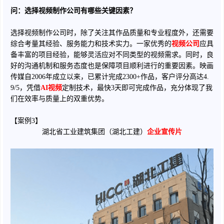
问：选择视频制作公司有哪些关键因素？
选择视频制作公司时，除了关注其作品质量和专业程度外，还需要
综合考量其经验、服务能力和技术实力。一家优秀的
视频公司
应具
备丰富的项目经验，能够灵活应对不同类型的视频需求。同时，良
好的沟通机制和服务态度也是保障项目顺利进行的重要因素。映画
传媒自2006年成立以来，已累计完成2300+作品，客户评分高达4.
9/5，凭借
AI视频
定制技术，最快3天即可完成作品，充分体现了我
们在效率与质量上的双重优势。
【案例3】
湖北省工业建筑集团（湖北工建）
企业宣传片