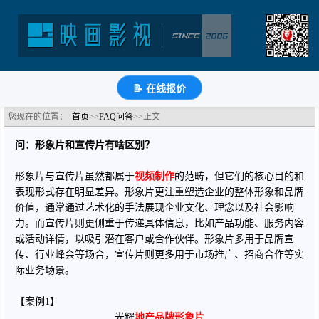
形象片和宣传片有啥区别？
分类：FAQ问答
浏览：69次
更新时间：
2026-06-24
🔗
分享到
微
博
Q
QQ
豆
知
📝
📝 在线报价
您现在的位置：
首页
>>
FAQ问答
>>正文
问：形象片和宣传片有啥区别？
形象片与宣传片虽然都属于
视频制作
的范畴，但它们的核心目的和
表现形式存在明显差异。形象片更注重塑造企业的整体形象和品牌
价值，通常通过艺术化的手法展现企业文化、理念以及社会影响
力。而宣传片则更侧重于传递具体信息，比如产品功能、服务内容
或活动详情，以吸引潜在客户或合作伙伴。形象片多用于品牌宣
传、行业峰会等场合，宣传片则更多用于市场推广、招商合作等实
际业务场景。
【案例1】
光耀
地产品牌形象片