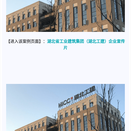
【进入该案例页面】：
湖北省工业建筑集团（湖北工建）企业宣传
片