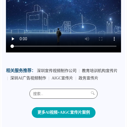
相关服务推荐：
深圳宣传视频制作公司
|
教育培训机构宣传片
|
深圳AI广告视频制作
|
AIGC宣传片
|
政务宣传片
🔍
更多AI视频+AIGC宣传片案例