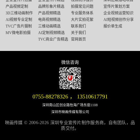
企业宣传片拍摄
企业宣传片精选
视频制作报价
深圳近期落地项目
媒
产品视频定制
品牌形象片精选
拍摄常见问题
宣传片策划方案
底
3D三维动画制作
产品视频精选
专业服务体系
企业视频运营知识
部
AI视频专业定制
电商视频精选
大片实拍花絮
AI短视频创作分享
导
TVC广告片摄制
三维动画精选
联系我们
报价单生成
航
MV微电影拍摄
AI定制视频精选
关于我们
TVC商业广告精选
官网首页
微信咨询
微信号：13510617791
0755-88278326
，
13510617791
深圳南山区创业路怡海广场东座1108
深圳市映画传媒有限公司
映画传媒 © 2006-2026 深圳专业宣传片制作服务商，自有团队，品
质交付。