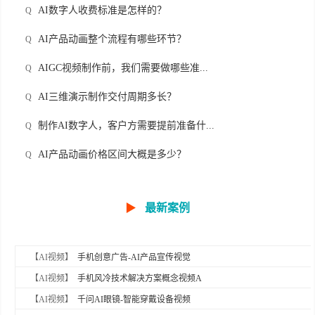
AI数字人收费标准是怎样的？
Q
AI产品动画整个流程有哪些环节？
Q
AIGC视频制作前，我们需要做哪些准...
Q
AI三维演示制作交付周期多长？
Q
制作AI数字人，客户方需要提前准备什...
Q
AI产品动画价格区间大概是多少？
Q
▶
最新案例
【AI视频】
手机创意广告-AI产品宣传视觉
【AI视频】
手机风冷技术解决方案概念视频A
【AI视频】
千问AI眼镜-智能穿戴设备视频