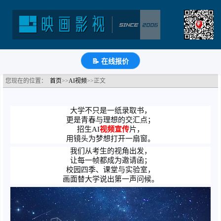
大学招生AI视频宣传片
分类：AI视频公司宣传片
浏览：358次
更新时间：
2026-04-04
🔗
分享到
微
博
Q
QQ
豆
知
📝
📝 在线报价
您现在的位置：
首页
>>
AI视频
>>正文
大学不只是一纸录取书，
更是青春与理想的交汇点；
招生AI
视频宣传
片，
用镜头为梦想打开一扇窗。
我们从考生的视角出发，
让每一帧都成为邀请函；
校园四季、课堂与实验室，
画面替大学说出第一声问候。