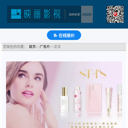
​护肤品-化妆品产品电商广告视频
分类：广告片
点击：319次
🔗
分享到
微
博
Q
QQ
豆
知
📝
📝 在线报价
您现在的位置：
首页
>>
广告片
>>正文