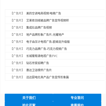
【广告片】
美的空调电商视频/电梯广告
【广告片】
​艾莱依羽绒被品牌广告宣传视频样
【广告片】
集成灶品牌广告视频
【广告片】
地产品牌形象广告片-光耀地产
【广告片】
电子血压计电视广告-欧姆龙升级版
【广告片】
巧克力品牌广告-巧克力视频广告
【广告片】
长城葡萄酒电视广告TVC
【广告片】
钻石世家招聘广告
【广告片】
惠达卫浴情怀广告片
【广告片】
迅达厨电灶具产品广告宣传形象篇
关于我们
专业答问
拍片花絮
查看报价