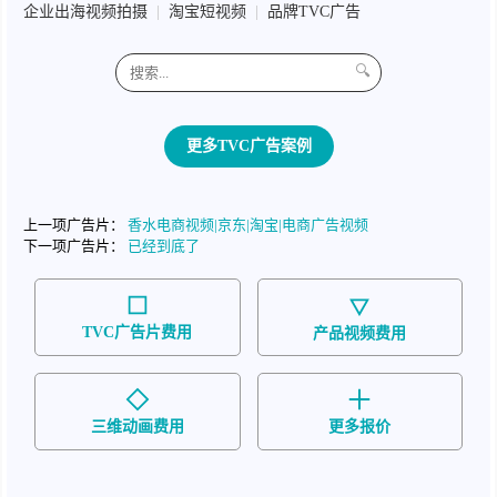
企业出海视频拍摄
|
淘宝短视频
|
品牌TVC广告
🔍
更多TVC广告案例
上一项广告片：
香水电商视频|京东|淘宝|电商广告视频
下一项广告片：
已经到底了
TVC广告片费用
产品视频费用
三维动画费用
更多报价