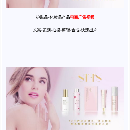
护肤品-化妆品产品
电商广告视频
文案-策划-拍摄-剪辑-合成-快速出片